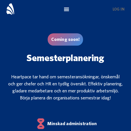
Skip
LOG IN
to
main
content
Coming soon!
Semesterplanering
Heartpace tar hand om semesteransökningar, önskemål
och ger chefer och HR en tydlig översikt. Effektiv planering,
gladare medarbetare och en mer produktiv arbetsmiljö.
Börja planera din organisations semestrar idag!
Minskad administration