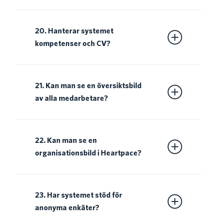
Självklart gör man det. Vår tjänst är inriktad
på just målstyrda samtal och det går bra att
20. Hanterar systemet
skapa mål och aktiviteter både i pågående
kompetenser och CV?
samtal och också fritt mellan samtal. Du kan
också styra mål och aktiviteter mot
Ja i Heartpace kan du skapa ett profilkort för
övergripande strategier.
organisationen som sedan fungerar som ett
21. Kan man se en översiktsbild
kompetens och cv-kort. All information som
av alla medarbetare?
läggs in i profilen är sökbar vilket gör att du
kan söka efter specifika kompetenser och
I en funktion vi kallar galleri registreras alla
fakta om medarbetarna.
medarbetare i organisationen. Här är alla
22. Kan man se en
medarbetare synliga och du kan söka på
organisationsbild i Heartpace?
deras kompetenser, på avdelningar och på
team etc.
I Heartpace får du ett organisations- och
avdelningsträd för hela verksamheten. Du
23. Har systemet stöd för
kan välja att skriva ut hela och delar av bilden
anonyma enkäter?
alternativt exportera bilden till en