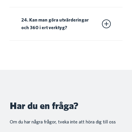
presentation.
Ja, du väljer om respondenterna på en enkät
ska vara anonyma eller inte. Det krävs dock
24. Kan man göra utvärderingar
minst fyra respondenter för att kunna
och 360 i ert verktyg?
genomföra en anonym enkät.
Det går bra att göra såväl hela 360
utvärderingar som enklare feedback och
utvärderingar av chefer och medarbetare.
Den typen av utvärderingar sker i vår
Utvärderingsmodul.
Har du en fråga?
Om du har några frågor, tveka inte att höra dig till oss