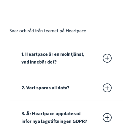
Svar och råd från teamet på Heartpace
1. Heartpace är en molntjänst,
vad innebär det?
Det innebär att du kommer åt tjänsten på
webben via en säker anslutning var du än
2. Vart sparas all data?
befinner dig.
All data lagras och sparas inom EU på AWS,
Amazon webservice, plattformar i enlighet
3. Är Heartpace uppdaterad
med den lagstiftning som gäller inom EU.
inför nya lagstiftningen GDPR?